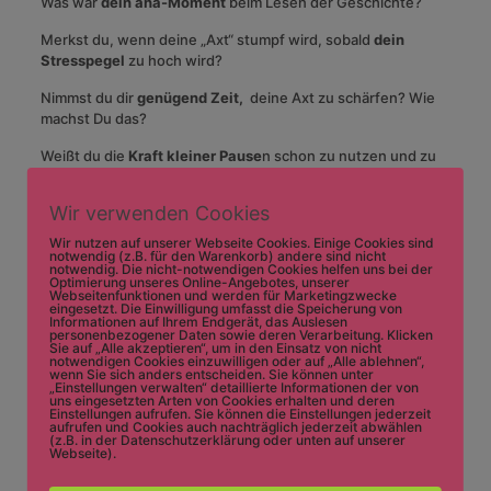
Was war
dein aha-Moment
beim Lesen der Geschichte?
Merkst du, wenn deine „Axt“ stumpf wird, sobald
dein
Stresspegel
zu hoch wird?
Nimmst du dir
genügend Zeit,
deine Axt zu schärfen? Wie
machst Du das?
Weißt du die
Kraft kleiner Pause
n schon zu nutzen und zu
schätzen?
Wir verwenden Cookies
Wie machst du das in deinem Alltag? Ich bin gespannt auf
deine Antwort!
Wir nutzen auf unserer Webseite Cookies. Einige Cookies sind
notwendig (z.B. für den Warenkorb) andere sind nicht
notwendig. Die nicht-notwendigen Cookies helfen uns bei der
Optimierung unseres Online-Angebotes, unserer
Webseitenfunktionen und werden für Marketingzwecke
Und denk dran:
„Wer in seiner Mitte ruht,
eingesetzt. Die Einwilligung umfasst die Speicherung von
Informationen auf Ihrem Endgerät, das Auslesen
kann sich weit hinauswagen!“
personenbezogener Daten sowie deren Verarbeitung. Klicken
Sie auf „Alle akzeptieren“, um in den Einsatz von nicht
notwendigen Cookies einzuwilligen oder auf „Alle ablehnen“,
wenn Sie sich anders entscheiden. Sie können unter
„Einstellungen verwalten“ detaillierte Informationen der von
uns eingesetzten Arten von Cookies erhalten und deren
Waltraud
Einstellungen aufrufen. Sie können die Einstellungen jederzeit
aufrufen und Cookies auch nachträglich jederzeit abwählen
(z.B. in der Datenschutzerklärung oder unten auf unserer
Webseite).