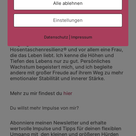
Alle ablehnen
und
mache
Resilienz
Einstellungen
lebendig!
Datenschutz
|
Impressum
Ich bin Emotionscoach, Resilienztrainerin und
Wegbegleiterin – Entwicklerin der
Hosentaschenresilienz® und vor allem eine Frau,
die das Leben liebt. Ich kenne die Höhen und
Tiefen des Lebens nur zu gut. Persönliches
Wachstum begeistert mich, und ich begleite
andere mit großer Freude auf ihrem Weg zu mehr
emotionaler Stabilität und innerer Stärke.
Mehr zu mir findest du
hier
Du willst mehr Impulse von mir?
Abonniere meinen Newsletter und erhalte
wertvolle Impulse und Tipps für deinen flexiblen
Umgang mit den kleinen und größeren Hürden