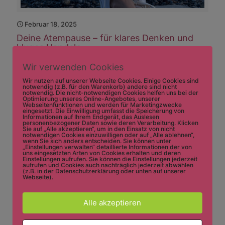
Februar 18, 2025
Deine Atempause – für klares Denken und
kluges Handeln
Atmen bedeutet Leben! Und doch schenken wir unserer
Wir verwenden Cookies
Atmung kaum Bedeutung, da sie im Normalfall ganz
Wir nutzen auf unserer Webseite Cookies. Einige Cookies sind
selbstverständlich zur Verfügung steht. Bis zum Moment, in
notwendig (z.B. für den Warenkorb) andere sind nicht
notwendig. Die nicht-notwendigen Cookies helfen uns bei der
dem wir darüber nachdenken. Dann können wir unsere
Optimierung unseres Online-Angebotes, unserer
Atmung als mächtiges Werkzeug nutzen, um Stress
Webseitenfunktionen und werden für Marketingzwecke
eingesetzt. Die Einwilligung umfasst die Speicherung von
abzubauen und klug und weise zu agieren.
[…]
Informationen auf Ihrem Endgerät, das Auslesen
personenbezogener Daten sowie deren Verarbeitung. Klicken
Sie auf „Alle akzeptieren“, um in den Einsatz von nicht
notwendigen Cookies einzuwilligen oder auf „Alle ablehnen“,
4
Mehr lesen
wenn Sie sich anders entscheiden. Sie können unter
„Einstellungen verwalten“ detaillierte Informationen der von
uns eingesetzten Arten von Cookies erhalten und deren
Einstellungen aufrufen. Sie können die Einstellungen jederzeit
aufrufen und Cookies auch nachträglich jederzeit abwählen
(z.B. in der Datenschutzerklärung oder unten auf unserer
Webseite).
Alle akzeptieren
Hallo ich
bin
Waltraud